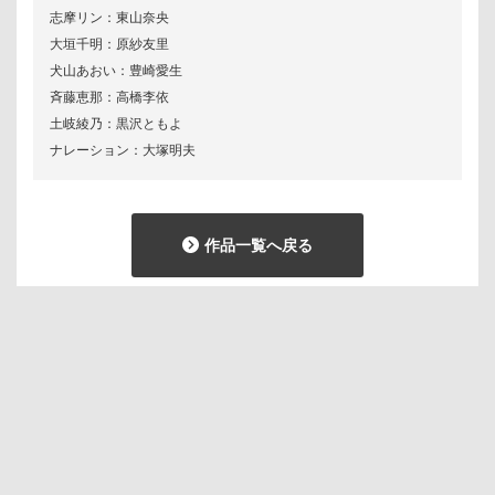
志摩リン：東山奈央
大垣千明：原紗友里
犬山あおい：豊崎愛生
斉藤恵那：高橋李依
土岐綾乃：黒沢ともよ
ナレーション：大塚明夫
作品一覧へ戻る
掲載の記事・画像などの無断転載を禁止します。
著作権は株式会社エイトビットまたはその情報提供者に帰属します。
原画やコンテ等のアニメ制作資料は
映像制作のために制作されたものです。
無断で複製や転売、オークションへの出品、