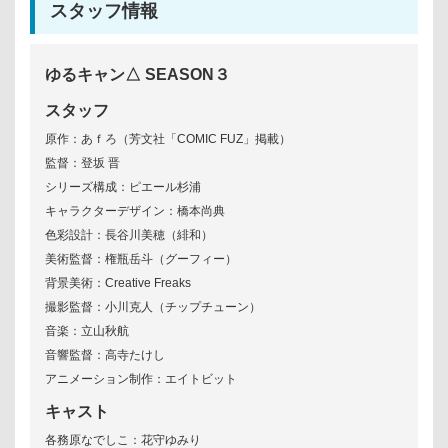
スタッフ情報
ゆるキャン△ SEASON３
スタッフ
原作：あｆろ（芳文社「COMIC FUZ」掲載）
監督：登坂 晋
シリーズ構成：ピエール杉浦
キャラクターデザイン：橋本尚典
色彩設計：長谷川美穂（緋和）
美術監督：権瓶岳斗（グーフィー）
背景美術：Creative Freaks
撮影監督：小川克人（チップチューン）
音楽：立山秋航
音響監督：高寺たけし
アニメーション制作：エイトビット
キャスト
各務原なでしこ：花守ゆみり