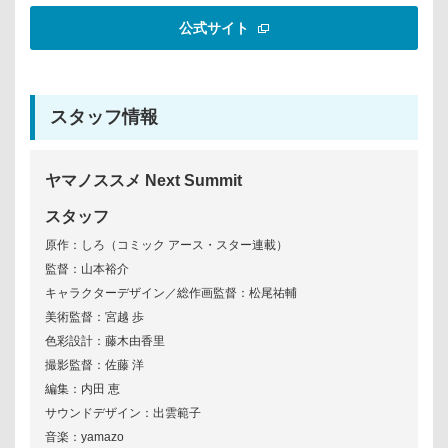
公式サイト
スタッフ情報
ヤマノススメ Next Summit
スタッフ
原作：しろ（コミック アース・スター連載）
監督：山本裕介
キャラクターデザイン／総作画監督：松尾祐輔
美術監督：宮越 歩
色彩設計：藤木由香里
撮影監督：佐藤 洋
編集：内田 恵
サウンドデザイン：出雲範子
音楽：yamazo