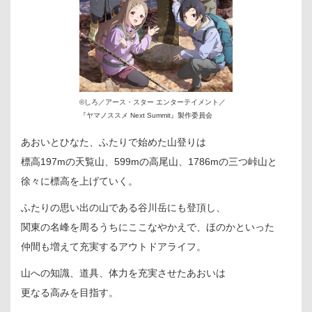
©しろ／アース・スター エンターテイメント／
『ヤマノススメ Next Summit』製作委員会
あおいとひなた、ふたりで始めた山登りは
標高197mの天覧山、599mの高尾山、1786mの三つ峠山と
徐々に標高を上げていく。
ふたりの思い出の山である谷川岳にも登頂し、
関東の名峰を周るうちにここなやかえで、ほのかといった
仲間も増えて充実するアウトドアライフ。
山への知識、道具、体力を充実させたあおいは
更なる高みを目指す。