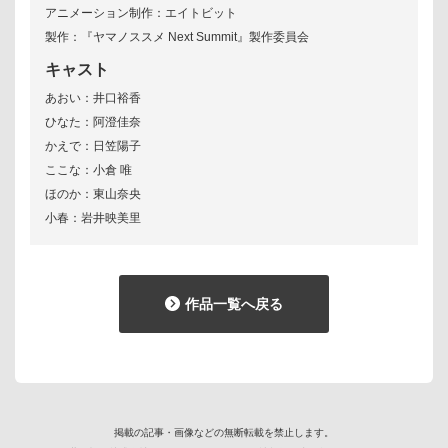
アニメーション制作：エイトビット
製作：『ヤマノススメ Next Summit』製作委員会
キャスト
あおい：井口裕香
ひなた：阿澄佳奈
かえで：日笠陽子
ここな：小倉 唯
ほのか：東山奈央
小春：岩井映美里
作品一覧へ戻る
掲載の記事・画像などの無断転載を禁止します。