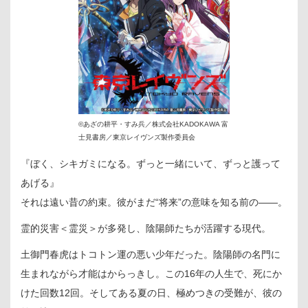
©あざの耕平・すみ兵／株式会社KADOKAWA 富
士見書房／東京レイヴンズ製作委員会
『ぼく、シキガミになる。ずっと一緒にいて、ずっと護って
あげる』
それは遠い昔の約束。彼がまだ“将来”の意味を知る前の――。
霊的災害＜霊災＞が多発し、陰陽師たちが活躍する現代。
土御門春虎はトコトン運の悪い少年だった。陰陽師の名門に
生まれながら才能はからっきし。この16年の人生で、死にか
けた回数12回。そしてある夏の日、極めつきの受難が、彼の