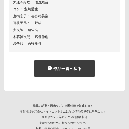
大連寺鈴鹿： 佐倉綾音
コン： 豊崎愛生
倉橋京子： 喜多村英梨
百枝天馬： 下野紘
大友陣： 遊佐浩二
木暮禅次朗： 高橋伸也
鏡伶路： 吉野裕行
作品一覧へ戻る
掲載の記事・画像などの無断転載を禁止します。
著作権は株式会社エイトビットまたはその情報提供者に帰属します。
原画やコンテ等のアニメ制作資料は
映像制作のために制作されたものです。
無断で複製や転売、オークションへの出品、