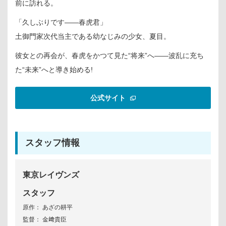
前に訪れる。
「久しぶりです――春虎君」
土御門家次代当主である幼なじみの少女、夏目。
彼女との再会が、春虎をかつて見た“将来”へ――波乱に充ち
た“未来”へと導き始める!
公式サイト
スタッフ情報
東京レイヴンズ
スタッフ
原作： あざの耕平
監督： 金﨑貴臣