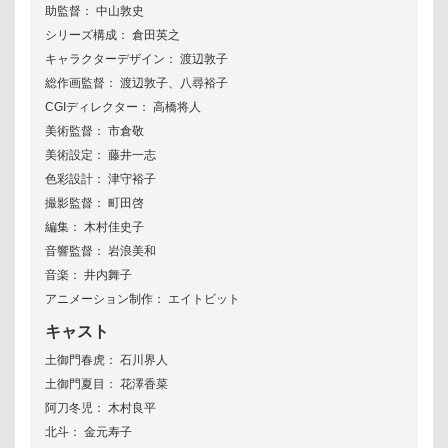
助監督： 中山敦史
シリーズ構成： 倉田英之
キャラクターデザイン： 渡辺敦子
総作画監督： 渡辺敦子、八尋裕子
CGIディレクター： 高橋将人
美術監督： 市倉敬
美術設定： 藤井一志
色彩設計： 津守裕子
撮影監督： 町田啓
編集： 木村佳史子
音響監督： 岩浪美和
音楽： 井内舞子
アニメーション制作： エイトビット
キャスト
土御門春虎： 石川界人
土御門夏目： 花澤香菜
阿刀冬児： 木村良平
北斗： 金元寿子