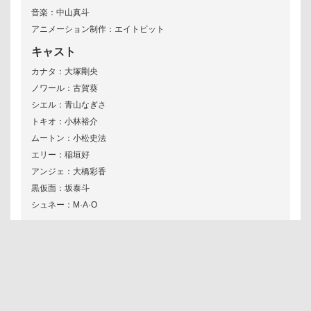
音楽：中山真斗
アニメーション制作：エイトビット
キャスト
カナタ：大塚剛央
ノワール：古賀葵
シエル：青山なぎさ
トキオ：小林裕介
ムートン：小松史法
エリー：稲垣好
アンジェ：大橋彩香
黒仮面：坂泰斗
シュネー：M·A·O
作品一覧へ戻る