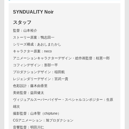
SYNDUALITY Noir
スタッフ
監督：山本裕介
ストーリー原案：鴨志田一
シリーズ構成：あおしまたかし
キャラクター原案：neco
アニメーションキャラクターデザイン・総作画監督：桂憲一郎
コフィンデザイン：形部一平
プロダクションデザイン：稲田航
レジェンダリーデザイン：宮武一貴
色彩設計：藤木由香里
美術監督：益田健太
ヴィジュアルスーパーバイザー・スペシャルコンポジター：生原
雄次
撮影監督：山本聖（chiptune）
CGアニメーション：旭プロダクション
音響監督：明田川仁