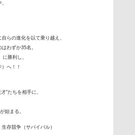
中、
に自らの進化を以て乗り越え、
はわずか35名。
）に勝利し、
ジ）へ！！
天才”たちを相手に、
いが始まる。
）生存競争（サバイバル）