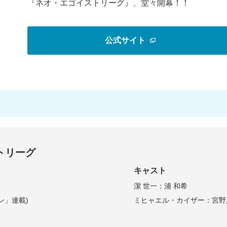
『ネオ・エゴイストリーグ』、堂々開幕！！
公式サイト
トリーグ
キャスト
潔 世一：浦 和希
ン」連載)
ミヒャエル・カイザー：宮野