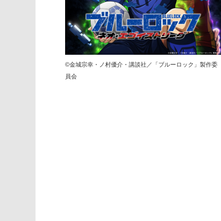
©金城宗幸・ノ村優介・講談社／「ブルーロック」製作委
員会