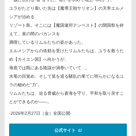
ユラがたどり着いた先は【魔導王朝サリオン】の天帝エルメ
シアが治める
リゾート島。そこには【魔国連邦テンペスト】の開国祭を終
えて、束の間のバカンスを
満喫しているリムルたちの姿があった。
エルメシアからの依頼を受けたリムルたちは、ユラを救うた
め【カイエン国】へ向かうが、
海底では既にある陰謀が渦巻いていて…。
水竜の目覚め、そして笛を巡る騒乱の果てに明らかになるユ
ラの秘めた“力”。
リムルたちは、迫る脅威から蒼海を守り、平和を取り戻すこ
とができるのか――。
-2026年2月27日（金）全国公開-
公式サイト