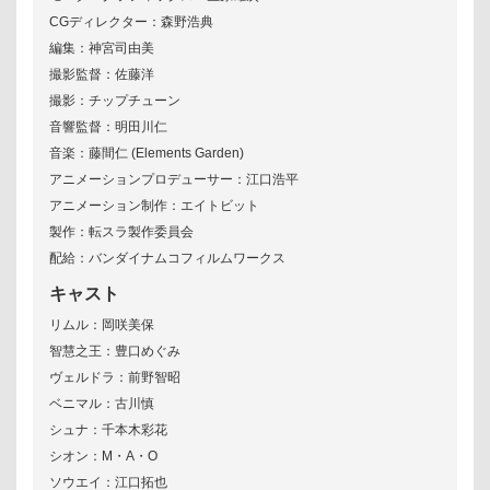
CGディレクター：森野浩典
編集：神宮司由美
撮影監督：佐藤洋
撮影：チップチューン
音響監督：明田川仁
音楽：藤間仁 (Elements Garden)
アニメーションプロデューサー：江口浩平
アニメーション制作：エイトビット
製作：転スラ製作委員会
配給：バンダイナムコフィルムワークス
キャスト
リムル：岡咲美保
智慧之王：豊口めぐみ
ヴェルドラ：前野智昭
ベニマル：古川慎
シュナ：千本木彩花
シオン：M・A・O
ソウエイ：江口拓也