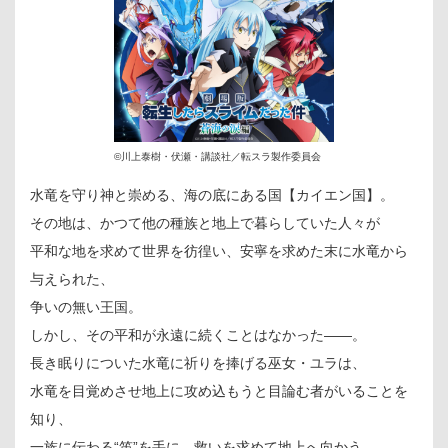
©川上泰樹・伏瀬・講談社／転スラ製作委員会
水竜を守り神と崇める、海の底にある国【カイエン国】。
その地は、かつて他の種族と地上で暮らしていた人々が
平和な地を求めて世界を彷徨い、安寧を求めた末に水竜から
与えられた、
争いの無い王国。
しかし、その平和が永遠に続くことはなかった――。
長き眠りについた水竜に祈りを捧げる巫女・ユラは、
水竜を目覚めさせ地上に攻め込もうと目論む者がいることを
知り、
一族に伝わる“笛”を手に、救いを求めて地上へ向かう。