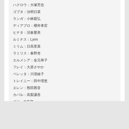
ハクロウ：大塚芳忠
ゴブタ：泊明日菜
ランガ：小林親弘
ディアブロ：櫻井孝宏
ヒナタ：沼倉愛美
ルミナス：Lynn
ミリム：日高里菜
ラミリス：春野杏
エルメシア：金元寿子
フレイ：大原さやか
ベレッタ：川澄綾子
トレイニー：田中理恵
エレン：熊田茜音
カバル：高梨謙吾
ギド：木島隆一
ユラ：大西沙織
ジース：遊佐浩二
ゾドン：堂本光一