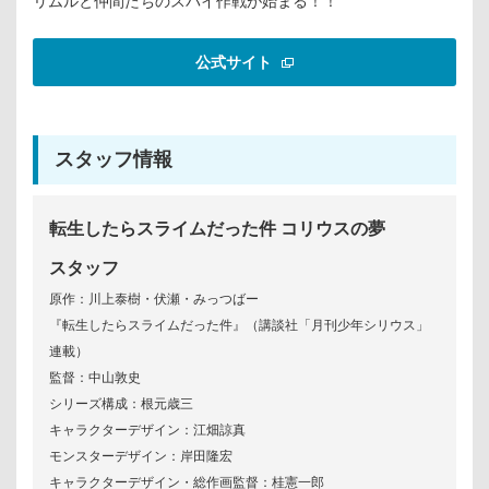
リムルと仲間たちのスパイ作戦が始まる！！
公式サイト
スタッフ情報
転生したらスライムだった件 コリウスの夢
スタッフ
原作：川上泰樹・伏瀬・みっつばー
『転生したらスライムだった件』（講談社「月刊少年シリウス」
連載）
監督：中山敦史
シリーズ構成：根元歳三
キャラクターデザイン：江畑諒真
モンスターデザイン：岸田隆宏
キャラクターデザイン・総作画監督：桂憲一郎