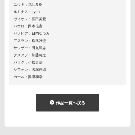
ユウキ：花江夏樹
ルミナス：Lynn
ヴィオレ：富田美憂
パウロ：岡本信彦
ゼノビア：日岡なつみ
アスラン：松風雅也
サウザー：田丸篤志
グスタフ：加藤将之
バラク：小松史法
シフォン：名塚佳織
カール：興津和幸
作品一覧へ戻る