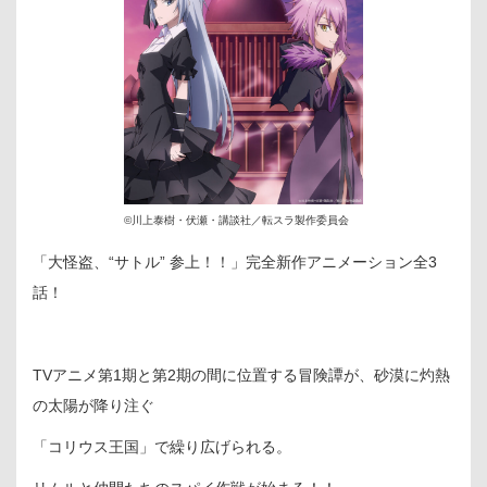
©川上泰樹・伏瀬・講談社／転スラ製作委員会
「大怪盗、“サトル” 参上！！」完全新作アニメーション全3
話！
TVアニメ第1期と第2期の間に位置する冒険譚が、砂漠に灼熱
の太陽が降り注ぐ
「コリウス王国」で繰り広げられる。