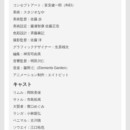
コンセプトアート：富安健一郎（INEI）
美術：スタジオなや
美術監督：佐藤 歩
美術設定：藤瀬智康 佐藤正浩
色彩設計：斉藤麻記
撮影監督：佐藤 洋
グラフィックデザイナー：生原雄次
編集：神宮司由美
音響監督：明田川仁
音楽：藤間 仁（Elements Garden）
アニメーション制作：エイトビット
キャスト
リムル：岡咲美保
サトル：寺島拓篤
大賢者：豊口めぐみ
ランガ：小林親弘
ベニマル：古川慎
ソウエイ：江口拓也