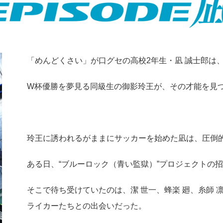
「めんどくさい」が口グセの高校2年生・凪 誠士郎は
W杯優勝を夢見る同級生の御影玲王が、その才能を見
玲王に誘われるがままにサッカーを始めた凪は、圧倒
ある日、“ブルーロック（青い監獄）”プロジェクトの
そこで待ち受けていたのは、潔 世一、蜂楽 廻、糸師
ライカーたちとの出会いだった。