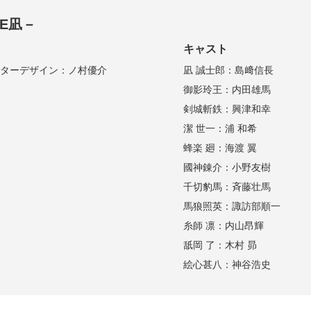
DE凪－
キャスト
ラクターデザイン：ノ村優介
凪 誠士郎：島﨑信長
御影玲王：内田雄馬
剣城斬鉄：興津和幸
潔 世一：浦 和希
蜂楽 廻：海渡 翼
國神錬介：小野友樹
千切豹馬：斉藤壮馬
馬狼照英：諏訪部順一
糸師 凛：内山昂輝
舐岡 了：木村 昴
絵心甚八：神谷浩史