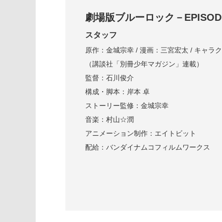
劇場版ブルーロック－EPISO
スタッフ
原作：金城宗幸 / 漫画：三宮宏太 / キャ
（講談社「別冊少年マガジン」連載）
監督：石川俊介
構成・脚本：岸本 卓
ストーリー監修：金城宗幸
音楽：村山☆潤
アニメーション制作：エイトビット
配給：バンダイナムコフィルムワークス