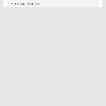
マリアベル：水瀬いのり
ユウキ：花江夏樹
作品一覧へ戻る
掲載の記事・画像などの無断転載を禁止します。
著作権は株式会社エイトビットまたはその情報提供者に帰属します。
原画やコンテ等のアニメ制作資料は
映像制作のために制作されたものです。
無断で複製や転売、オークションへの出品、
インターネットへの掲示等を行うことは
法律で禁じられておりますのでご注意ください。
サイトポリシー