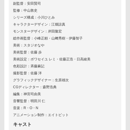
副監督：安田賢司
監修：中山敦史
シリーズ構成：小川ひとみ
キャラクターデザイン：江畑諒真
モンスターデザイン：岸田隆宏
総作画監督：小峰正頼・山﨑秀樹・伊藤智子
美術：スタジオなや
美術監督：佐藤 歩
美術設定：ボワセイユ レミ・佐藤正浩・日高綾美
色彩設計：斉藤麻記
撮影監督：佐藤 洋
グラフィックデザイナー：生原雄次
CGディレクター：森野浩典
編集：神宮司由美
音響監督：明田川 仁
音楽：R・O・N
アニメーション制作：エイトビット
キャスト