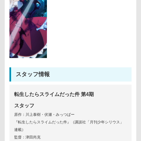
スタッフ情報
転生したらスライムだった件 第4期
スタッフ
原作：川上泰樹・伏瀬・みっつばー
『転生したらスライムだった件』（講談社「月刊少年シリウス」
連載）
監督：津田尚克