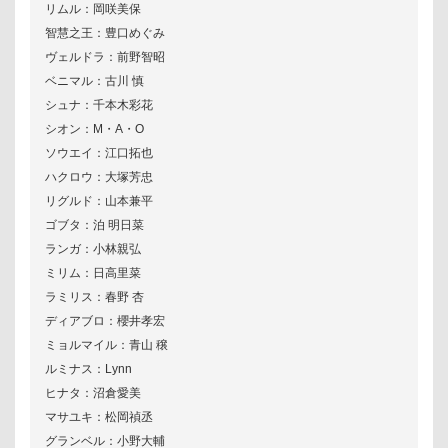
リムル：岡咲美保
智慧之王：豊口めぐみ
ヴェルドラ：前野智昭
ベニマル：古川 慎
シュナ：千本木彩花
シオン：M・A・O
ソウエイ：江口拓也
ハクロウ：大塚芳忠
リグルド：山本兼平
ゴブタ：泊 明日菜
ランガ：小林親弘
ミリム：日高里菜
ラミリス：春野 杏
ディアブロ：櫻井孝宏
ミョルマイル：青山 穣
ルミナス：Lynn
ヒナタ：沼倉愛美
マサユキ：松岡禎丞
グランベル：小野大輔