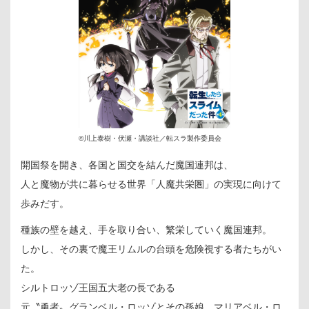
©川上泰樹・伏瀬・講談社／転スラ製作委員会
開国祭を開き、各国と国交を結んだ魔国連邦は、
人と魔物が共に暮らせる世界「人魔共栄圏」の実現に向けて
歩みだす。
種族の壁を越え、手を取り合い、繁栄していく魔国連邦。
しかし、その裏で魔王リムルの台頭を危険視する者たちがい
た。
シルトロッゾ王国五大老の長である
元〝勇者〟グランベル・ロッゾとその孫娘、マリアベル・ロ