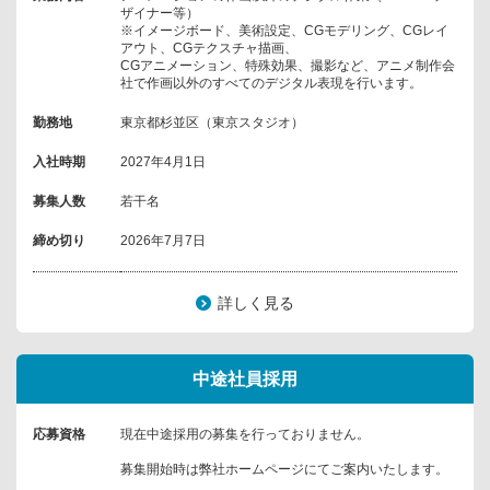
ザイナー等）
※イメージボード、美術設定、CGモデリング、CGレイ
アウト、CGテクスチャ描画、
CGアニメーション、特殊効果、撮影など、アニメ制作会
社で作画以外のすべてのデジタル表現を行います。
勤務地
東京都杉並区（東京スタジオ）
入社時期
2027年4月1日
募集人数
若干名
締め切り
2026年7月7日
詳しく見る
中途社員採用
応募資格
現在中途採用の募集を行っておりません。
募集開始時は弊社ホームページにてご案内いたします。